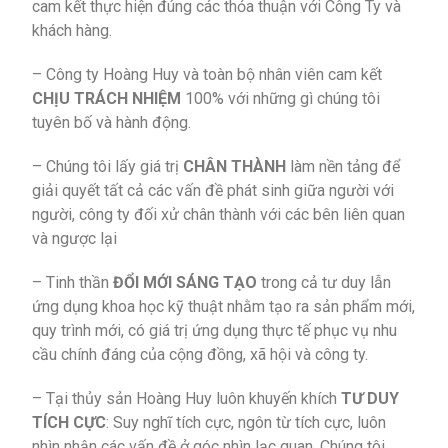
cam kết thực hiện đúng các thỏa thuận với Công Ty và
khách hàng.
– Công ty Hoàng Huy và toàn bộ nhân viên cam kết
CHỊU TRÁCH NHIỆM
100% với những gì chúng tôi
tuyên bố và hành động.
– Chúng tôi lấy giá trị
CHÂN THÀNH
làm nền tảng để
giải quyết tất cả các vấn đề phát sinh giữa người với
người, công ty đối xử chân thành với các bên liên quan
và ngược lại
– Tinh thần
ĐỔI MỚI SÁNG TẠO
trong cả tư duy lẫn
ứng dụng khoa học kỹ thuật nhằm tạo ra sản phẩm mới,
quy trình mới, có giá trị ứng dụng thực tế phục vụ nhu
cầu chính đáng của cộng đồng, xã hội và công ty.
– Tại thủy sản Hoàng Huy luôn khuyến khích
TƯ DUY
TÍCH CỰC
: Suy nghĩ tích cực, ngôn từ tích cực, luôn
nhìn nhận các vấn đề ở góc nhìn lạc quan. Chúng tôi